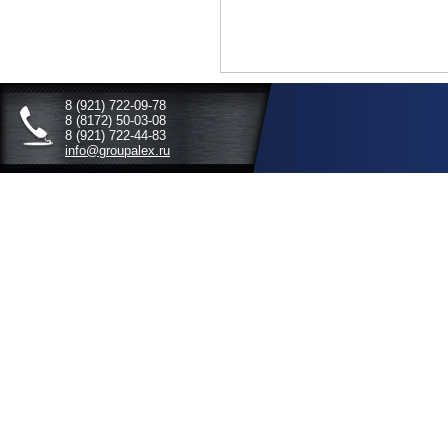
8 (921)
722-09-78
8 (8172)
50-03-08
8 (921)
722-44-83
info@groupalex.ru