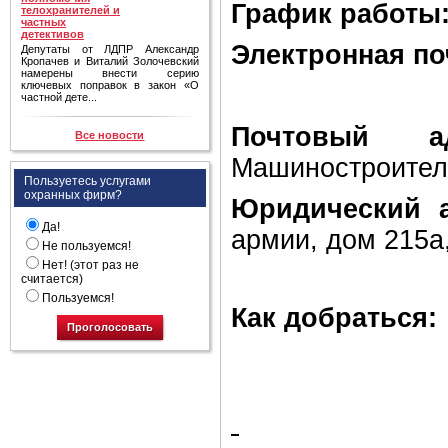
График работы
телохранителей и
частных
детективов
Электронная по
Депутаты от ЛДПР Александр
Кропачев и Виталий Золочевский
намерены внести серию
ключевых поправок в закон «О
частной дете...
Почтовый ад
Все новости
Машиностроитель
Пользуетесь услугами
охранных фирм?
Юридический а
Да!
армии, дом 215а
Не пользуемся!
Нет! (этот раз не
считается)
Пользуемся!
Как добраться:
Проголосовать