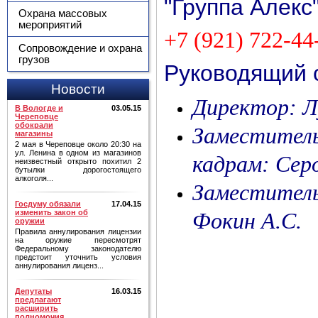
"Группа Алекс
Охрана массовых
мероприятий
+7 (921)
722-44
Сопровождение и охрана
грузов
Руководящий
Новости
Директор: Л
В Вологде и
03.05.15
Череповце
обокрали
Заместите
магазины
2 мая в Череповце около 20:30 на
ул. Ленина в одном из магазинов
кадрам: Серо
неизвестный открыто похитил 2
бутылки дорогостоящего
алкоголя...
Заместител
Госдуму обязали
17.04.15
изменить закон об
Фокин А.С.
оружии
Правила аннулирования лицензии
на оружие пересмотрят
Федеральному законодателю
предстоит уточнить условия
аннулирования лиценз...
Депутаты
16.03.15
предлагают
расширить
полномочия